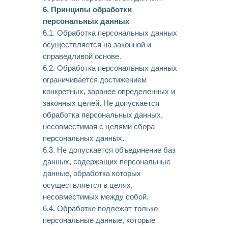
6. Принципы обработки
персональных данных
6.1. Обработка персональных данных
осуществляется на законной и
справедливой оcнове.
6.2. Обработка персональных данных
ограничивается достижением
конкретных, заранее определенных и
законных целей. Не допускается
обработка персональных данных,
несовместимая с целями сбора
персональных данных.
6.3. Не допускается объединение баз
данных, содержащих персональные
данные, обработка которых
осуществляется в целях,
несовместимых между собой.
6.4. Обработке подлежат только
персональные данные, которые