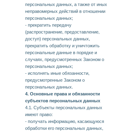
персональных данных, а также от иных
неправомерных действий в отношении
персональных данных;
- прекратить передачу
(распространение, предоставление,
доступ) персональных данных,
прекратить обработку и уничтожить
персональные данные в порядке и
случаях, предусмотренных Законом о
персональных данных;
- исполнять иные обязанности,
предусмотренные Законом о
персональных данных.
4. Основные права и обязанности
субъектов персональных данных
4.1. Субъекты персональных данных
имеют право:
- получать информацию, касающуюся
обработки его персональных данных,