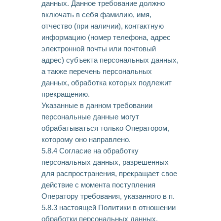
данных. Данное требование должно
включать в себя фамилию, имя,
отчество (при наличии), контактную
информацию (номер телефона, адрес
электронной почты или почтовый
адрес) субъекта персональных данных,
а также перечень персональных
данных, обработка которых подлежит
прекращению.
Указанные в данном требовании
персональные данные могут
обрабатываться только Оператором,
которому оно направлено.
5.8.4 Согласие на обработку
персональных данных, разрешенных
для распространения, прекращает свое
действие с момента поступления
Оператору требования, указанного в п.
5.8.3 настоящей Политики в отношении
обработки персональных данных.