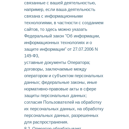
связанные с вашей деятельностью,
например, если ваша деятельность
связана с информационными
технологиями, в частности с созданием
сайтов, то здесь можно указать
Федеральный закон "Об информации,
информационных технологиях и о
защите информации" от 27.07.2006 N
149-Ф3,
уставные документы Оператора;
договоры, заключаемые между
оператором и субъектом персональных
данных; федеральные законы, иные
нормативно-правовые акты в сфере
защиты персональных данных;
согласия Пользователей на обработку
их персональных данных, на обработку
персональных данных, разрешенных
для распространения.
8.2. Оператор обрабатывает