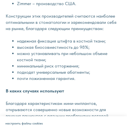
Zimmer – производство США.
Конструкции этих производителей считаются наиболее
оптимальными в стоматологии и зарекомендовали себя
на рынке, благодаря следующим преимуществам:
надежная фиксация штифта в костной ткани;
высокая биосовместимость до 98%;
можно устанавливать при небольшом объеме
костной ткани;
минимальный риск отторжения;
подходят универсальные абатменты;
почти пожизненная гарантия.
В
каких случаях используют
Благодаря характеристикам мини-имплантов,
открываются совершенно новые возможности для
лечения пациентов с разными проблемами ротовой
полости. Их можно устанавливать даже при узком
настроить файлы cookies