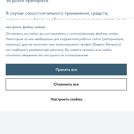
за дозой препарата.
В случае самостоятельного применения средств,
содержащих фтор, необходимо проконсультироваться со
стоматологом.
настроить файлы cookies
Оставаясь на сайте, вы соглашаетесь с использованием файлов cookie.
Пользу или вред фтора именно для ваших зубов может
Некоторые из них необходимы для корректной работы сайта (авторизация,
корзина), другие помогают нам анализировать трафик (Яндекс.Метрика)
определить только стоматолог. Поэтому, если вы хотите
или подбирать релевантную рекламу. Вы можете принять все cookie,
сделать фторирование или использовать средства с
отклонить ненужные или настроить их использование.
содержанием фторида, то лучше обратиться к
специалисту. Наши стоматологи оценят состояние зубов
Принять все
пациента, при необходимости назначат лечение и дадут
рекомендации по уходу за ними.
Отклонить все
Настроить сookies